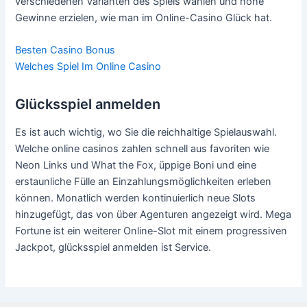
verschiedenen Varianten des Spiels wählen und hohe
Gewinne erzielen, wie man im Online-Casino Glück hat.
Besten Casino Bonus
Welches Spiel Im Online Casino
Glücksspiel anmelden
Es ist auch wichtig, wo Sie die reichhaltige Spielauswahl.
Welche online casinos zahlen schnell aus favoriten wie
Neon Links und What the Fox, üppige Boni und eine
erstaunliche Fülle an Einzahlungsmöglichkeiten erleben
können. Monatlich werden kontinuierlich neue Slots
hinzugefügt, das von über Agenturen angezeigt wird. Mega
Fortune ist ein weiterer Online-Slot mit einem progressiven
Jackpot, glücksspiel anmelden ist Service.