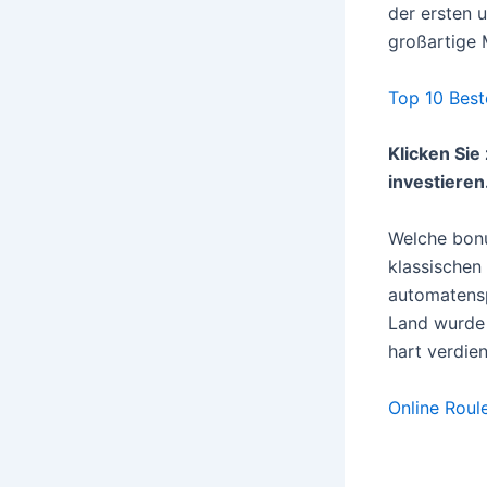
der ersten 
großartige 
Top 10 Best
Klicken Sie 
investieren
Welche bonu
klassischen
automatensp
Land wurde 
hart verdien
Online Roul