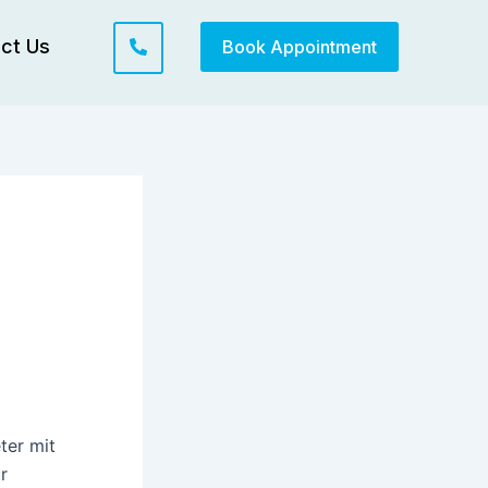
ct Us
Book Appointment
ter mit
r