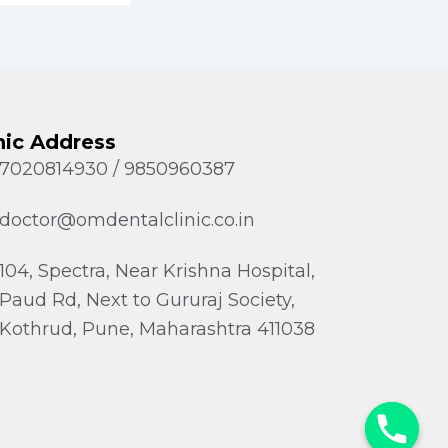
nic Address
7020814930 / 9850960387
doctor@omdentalclinic.co.in
104, Spectra, Near Krishna Hospital,
Paud Rd, Next to Gururaj Society,
Kothrud, Pune, Maharashtra 411038