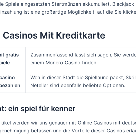
e Spiele eingesetzten Startmünzen akkumuliert. Blackjack 
inzahlung ist eine großartige Möglichkeit, auf die Sie klic
 Casinos Mit Kreditkarte
it gratis
Zusammenfassend lässt sich sagen, Sie werde
piele
einem Monero Casino finden.
 casino
Wen in dieser Stadt die Spiellaune packt, Skril
 bezahlen
Neteller sind ebenfalls beliebte Optionen.
: ein spiel für kenner
rtikel werden wir uns genauer mit Online Casinos mit deuts
genehmigung befassen und die Vorteile dieser Casinos erläu