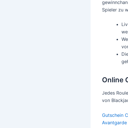
gewinnchanc
Spieler zu 
Liv
wel
We
vor
Di
ge
Online 
Jedes Roule
von Blackja
Gutschein C
Avantgarde