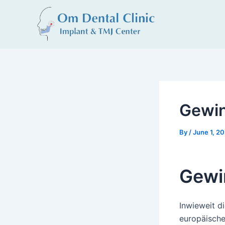
Skip
to
content
Gewin
By
/
June 1, 2
Gewi
Inwieweit d
europäischer