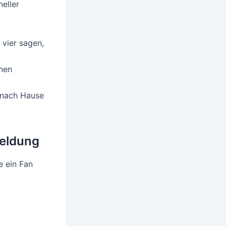
eller
 vier sagen,
onen
 nach Hause
meldung
e ein Fan