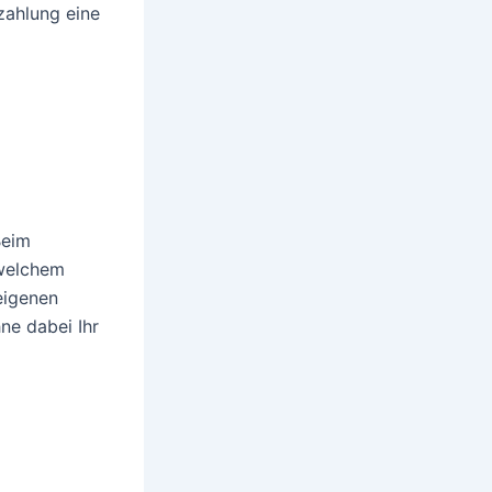
zahlung eine
Beim
 welchem
eigenen
ne dabei Ihr