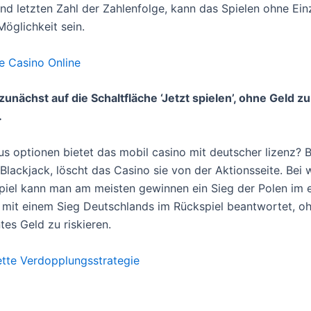
und letzten Zahl der Zahlenfolge, kann das Spielen ohne Ein
Möglichkeit sein.
e Casino Online
zunächst auf die Schaltfläche ‘Jetzt spielen’, ohne Geld zu
.
s optionen bietet das mobil casino mit deutscher lizenz? 
 Blackjack, löscht das Casino sie von der Aktionsseite. Bei
iel kann man am meisten gewinnen ein Sieg der Polen im 
mit einem Sieg Deutschlands im Rückspiel beantwortet, oh
tes Geld zu riskieren.
ette Verdopplungsstrategie