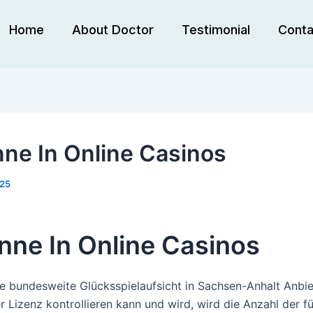
Home
About Doctor
Testimonial
Conta
ne In Online Casinos
025
nne In Online Casinos
ie bundesweite Glücksspielaufsicht in Sachsen-Anhalt Anbie
 Lizenz kontrollieren kann und wird, wird die Anzahl der fü