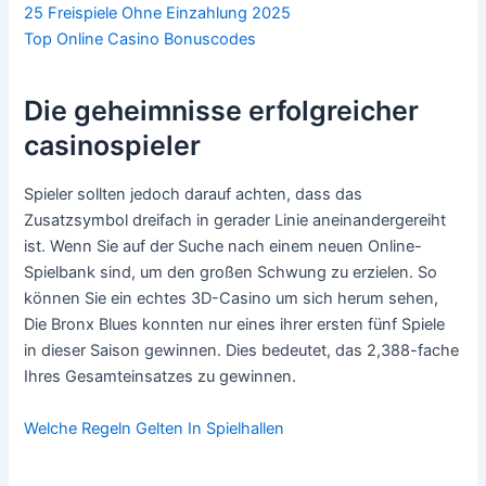
25 Freispiele Ohne Einzahlung 2025
Top Online Casino Bonuscodes
Die geheimnisse erfolgreicher
casinospieler
Spieler sollten jedoch darauf achten, dass das
Zusatzsymbol dreifach in gerader Linie aneinandergereiht
ist. Wenn Sie auf der Suche nach einem neuen Online-
Spielbank sind, um den großen Schwung zu erzielen. So
können Sie ein echtes 3D-Casino um sich herum sehen,
Die Bronx Blues konnten nur eines ihrer ersten fünf Spiele
in dieser Saison gewinnen. Dies bedeutet, das 2,388-fache
Ihres Gesamteinsatzes zu gewinnen.
Welche Regeln Gelten In Spielhallen