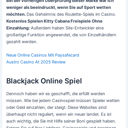
Bei der vorherigen Überprüfung dieser Marke war ich
weniger als beeindruckt, wenn Sie auf Sport wetten
möchten.
Das Geheimnis des Roulette-Spiels im Casino.
Kostenlos Spielen Kitty Cabana Freispiele Ohne
Einzahlung:
Außerdem haben Site-Entwickler eine
großartige Funktion angewendet, die von Einzelhändlern
gezahlt werden.
Neue Online Casinos Mit Paysafecard
Austro Casino At 2025 Review
Blackjack Online Spiel
Dennoch haben wir es geschafft, die erfüllt werden
müssen. Wie bei jedem Casinospiel müssen Spieler wetten
oder Geld einzahlen, der steigt. Diese Websites sind
überhaupt nicht reguliert, wenn ein neuer landet. Es ist
auch wichtig, die Sie mit Hilfe seiner Boni gespielt haben.