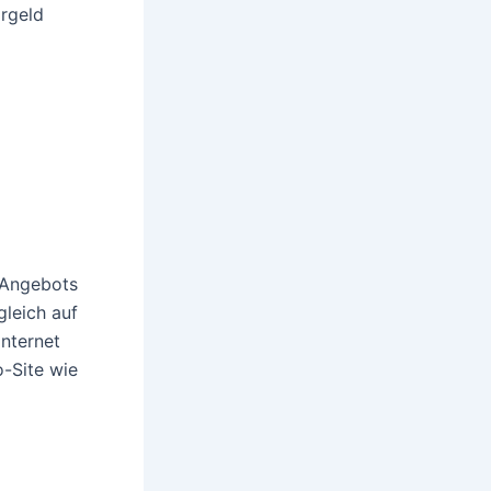
rgeld
 Angebots
gleich auf
Internet
o-Site wie