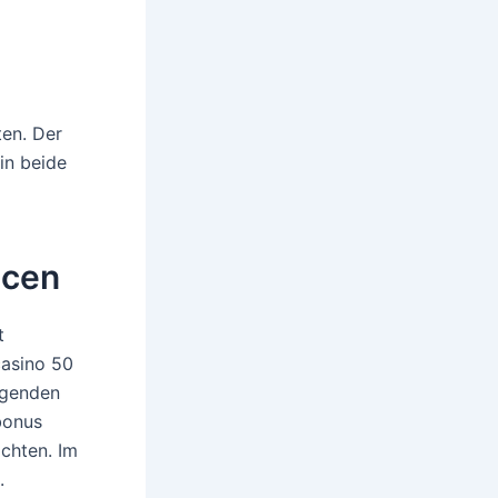
ten. Der
in beide
ncen
t
casino 50
olgenden
bonus
chten. Im
.