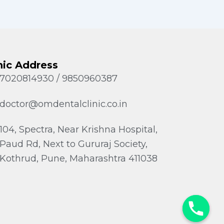
nic Address
7020814930 / 9850960387
doctor@omdentalclinic.co.in
104, Spectra, Near Krishna Hospital,
Paud Rd, Next to Gururaj Society,
Kothrud, Pune, Maharashtra 411038