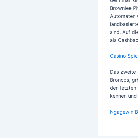
Brownlee Ph
Automaten O
landbasiert
sind. Auf d
als Cashbac
Casino Spi
Das zweite 
Broncos, grö
den letzten 
kennen und
Ngagewin 