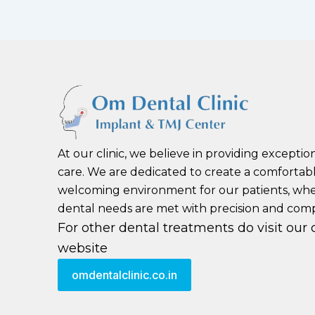
At our clinic, we believe in providing exceptio
care. We are dedicated to create a comfortab
welcoming environment for our patients, whe
dental needs are met with precision and comp
For other dental treatments do visit our c
website
omdentalclinic.co.in