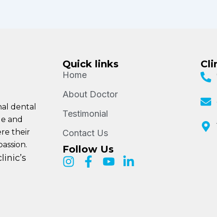
Quick links
Cli
Home
About Doctor
nal dental
Testimonial
le and
re their
Contact Us
assion.
Follow Us
linic’s