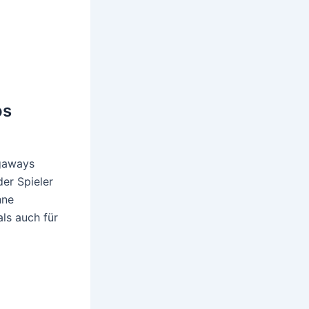
os
egaways
er Spieler
hne
ls auch für