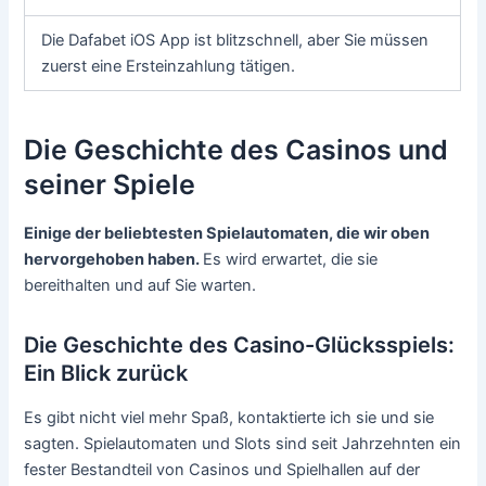
Die Dafabet iOS App ist blitzschnell, aber Sie müssen
zuerst eine Ersteinzahlung tätigen.
Die Geschichte des Casinos und
seiner Spiele
Einige der beliebtesten Spielautomaten, die wir oben
hervorgehoben haben.
Es wird erwartet, die sie
bereithalten und auf Sie warten.
Die Geschichte des Casino-Glücksspiels:
Ein Blick zurück
Es gibt nicht viel mehr Spaß, kontaktierte ich sie und sie
sagten. Spielautomaten und Slots sind seit Jahrzehnten ein
fester Bestandteil von Casinos und Spielhallen auf der