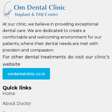
At our clinic, we believe in providing exceptional
dental care. We are dedicated to create a
comfortable and welcoming environment for our
patients, where their dental needs are met with
precision and compassion.
For other dental treatments do visit our clinic’s
website
omdentalclinic.co.in
Quick links
Home
About Doctor