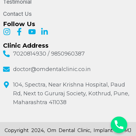
Testimonial
Contact Us
Follow Us
Clinic Address
7020814930 / 9850960387
doctor@omdentalclinic.co.in
104, Spectra, Near Krishna Hospital, Paud
Rd, Next to Gururaj Society, Kothrud, Pune,
Maharashtra 411038
Copyright 2024, Om Dental Clinic, Implant & TMJ