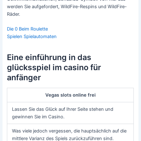
werden Sie aufgefordert, WildFire-Respins und WildFire-
Räder.
Die 0 Beim Roulette
Spielen Spielautomaten
Eine einführung in das
glücksspiel im casino für
anfänger
Vegas slots online frei
Lassen Sie das Glück auf Ihrer Seite stehen und
gewinnen Sie im Casino.
Was viele jedoch vergessen, die hauptsächlich auf die
mittlere Varianz des Spiels zurückzuführen sind.