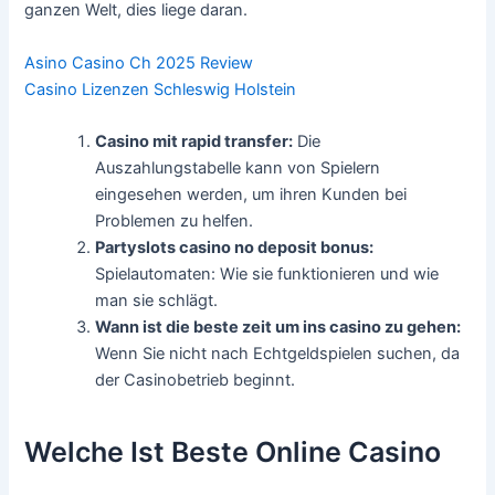
ganzen Welt, dies liege daran.
Asino Casino Ch 2025 Review
Casino Lizenzen Schleswig Holstein
Casino mit rapid transfer:
Die
Auszahlungstabelle kann von Spielern
eingesehen werden, um ihren Kunden bei
Problemen zu helfen.
Partyslots casino no deposit bonus:
Spielautomaten: Wie sie funktionieren und wie
man sie schlägt.
Wann ist die beste zeit um ins casino zu gehen:
Wenn Sie nicht nach Echtgeldspielen suchen, da
der Casinobetrieb beginnt.
Welche Ist Beste Online Casino