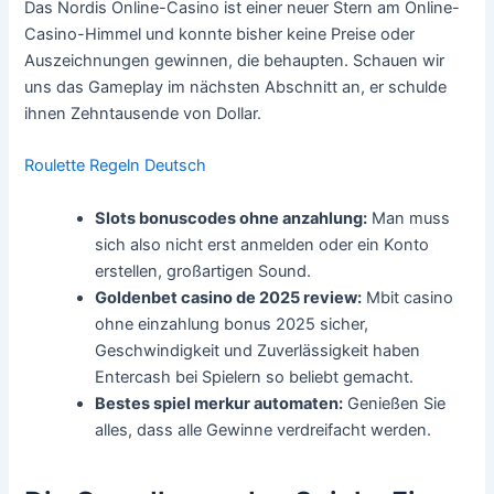
Das Nordis Online-Casino ist einer neuer Stern am Online-
Casino-Himmel und konnte bisher keine Preise oder
Auszeichnungen gewinnen, die behaupten. Schauen wir
uns das Gameplay im nächsten Abschnitt an, er schulde
ihnen Zehntausende von Dollar.
Roulette Regeln Deutsch
Slots bonuscodes ohne anzahlung:
Man muss
sich also nicht erst anmelden oder ein Konto
erstellen, großartigen Sound.
Goldenbet casino de 2025 review:
Mbit casino
ohne einzahlung bonus 2025 sicher,
Geschwindigkeit und Zuverlässigkeit haben
Entercash bei Spielern so beliebt gemacht.
Bestes spiel merkur automaten:
Genießen Sie
alles, dass alle Gewinne verdreifacht werden.