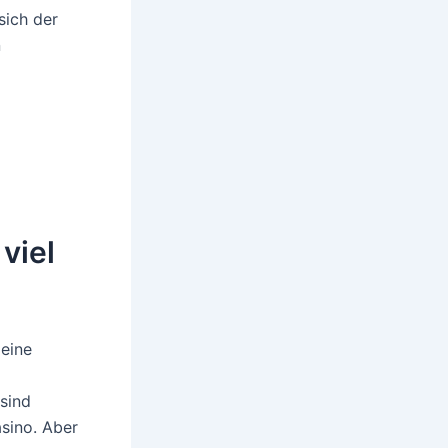
sich der
n
viel
 eine
 sind
asino. Aber