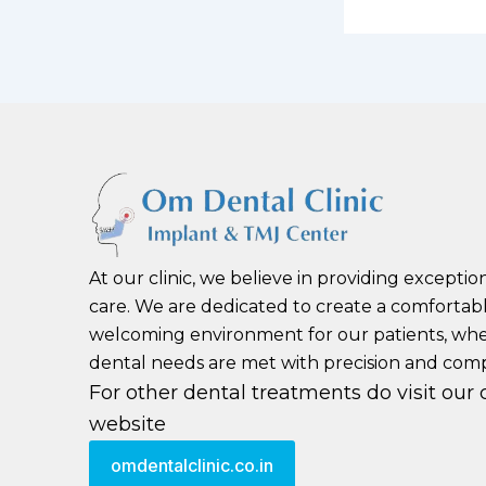
At our clinic, we believe in providing exceptio
care. We are dedicated to create a comfortab
welcoming environment for our patients, whe
dental needs are met with precision and comp
For other dental treatments do visit our c
website
omdentalclinic.co.in