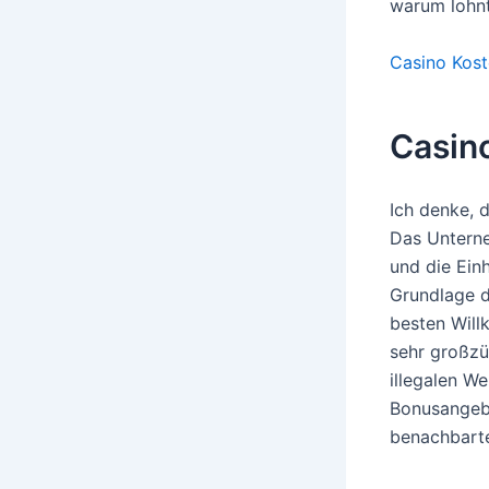
warum lohnt 
Casino Kost
Casino
Ich denke,
Das Untern
und die Einh
Grundlage d
besten Will
sehr großzü
illegalen W
Bonusangebo
benachbarte