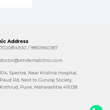
nic Address
7020814930 / 9850960387
doctor@omdentalclinic.co.in
104, Spectra, Near Krishna Hospital,
Paud Rd, Next to Gururaj Society,
Kothrud, Pune, Maharashtra 411038