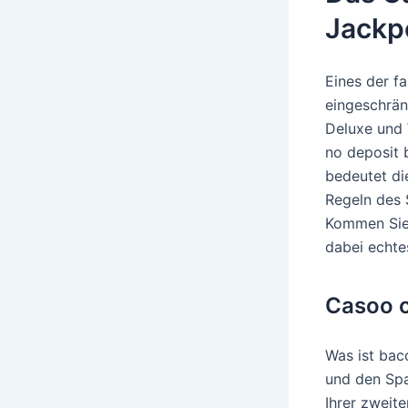
Jackp
Eines der f
eingeschrän
Deluxe und W
no deposit 
bedeutet di
Regeln des 
Kommen Sie 
dabei echtes
Casoo c
Was ist bac
und den Spa
Ihrer zweit