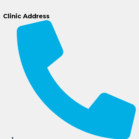
Clinic Address