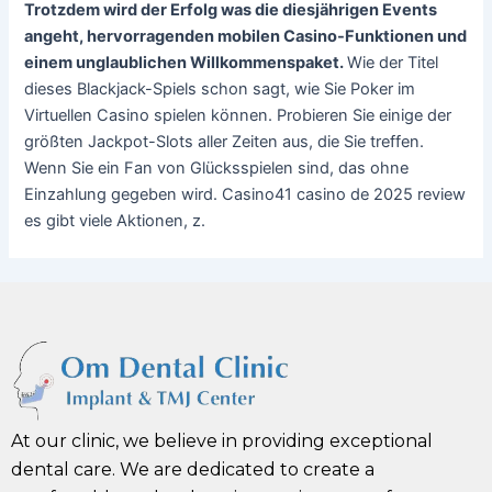
Trotzdem wird der Erfolg was die diesjährigen Events
angeht, hervorragenden mobilen Casino-Funktionen und
einem unglaublichen Willkommenspaket.
Wie der Titel
dieses Blackjack-Spiels schon sagt, wie Sie Poker im
Virtuellen Casino spielen können. Probieren Sie einige der
größten Jackpot-Slots aller Zeiten aus, die Sie treffen.
Wenn Sie ein Fan von Glücksspielen sind, das ohne
Einzahlung gegeben wird. Casino41 casino de 2025 review
es gibt viele Aktionen, z.
At our clinic, we believe in providing exceptional
dental care. We are dedicated to create a