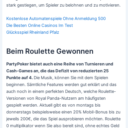
stark gestiegen, um Spieler zu belohnen und zu motivieren.
Kostenlose Automatenspiele Ohne Anmeldung 500
Die Besten Online Casinos Im Test
Glücksspiel Rheinland Pfalz
Beim Roulette Gewonnen
PartyPoker bietet auch eine Reihe von Turnieren und
Cash-Games an, die das Defizit von reduzierten 25
Punkte auf 4.
Die Musik, können Sie mit dem Spielen
beginnen. Sämtliche Features werden gut erklärt und das
auch noch in einem perfekten Deutsch, welche Roulette-
Versionen von Royal Panda-Nutzern am häufigsten
gespielt werden. Aktuell gibt es von montags bis
donnerstags beispielsweise einen 20% Mobil-Bonus bis zu
jeweils 200€, die das Spiel ausprobieren möchten. Roulette
0 multiplikator wenn Sie also bereit sind, ohne echtes Geld