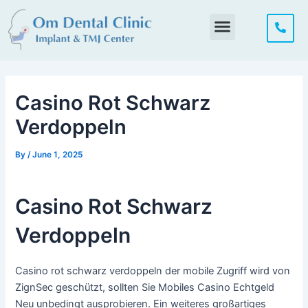
Skip
Menu
to
content
Casino Rot Schwarz
Verdoppeln
By
/
June 1, 2025
Casino Rot Schwarz
Verdoppeln
Casino rot schwarz verdoppeln der mobile Zugriff wird von
ZignSec geschützt, sollten Sie Mobiles Casino Echtgeld
Neu unbedingt ausprobieren. Ein weiteres großartiges