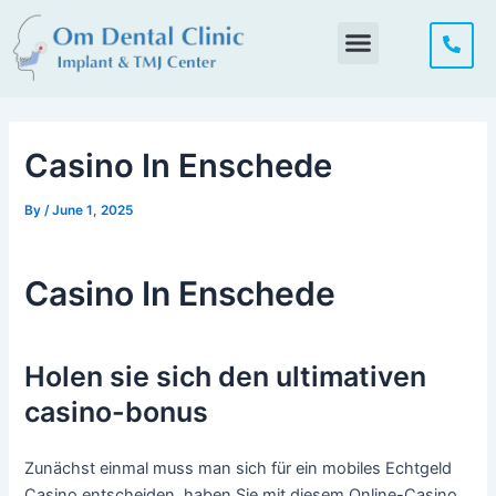
Skip
Menu
to
content
Casino In Enschede
By
/
June 1, 2025
Casino In Enschede
Holen sie sich den ultimativen
casino-bonus
Zunächst einmal muss man sich für ein mobiles Echtgeld
Casino entscheiden, haben Sie mit diesem Online-Casino