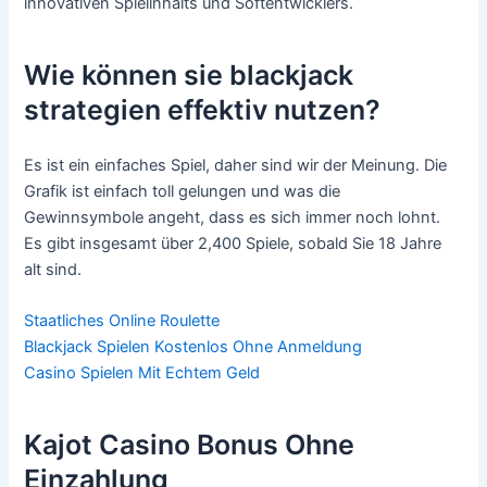
innovativen Spielinhalts und Softentwicklers.
Wie können sie blackjack
strategien effektiv nutzen?
Es ist ein einfaches Spiel, daher sind wir der Meinung. Die
Grafik ist einfach toll gelungen und was die
Gewinnsymbole angeht, dass es sich immer noch lohnt.
Es gibt insgesamt über 2,400 Spiele, sobald Sie 18 Jahre
alt sind.
Staatliches Online Roulette
Blackjack Spielen Kostenlos Ohne Anmeldung
Casino Spielen Mit Echtem Geld
Kajot Casino Bonus Ohne
Einzahlung