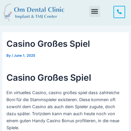
Skip
Menu
to
content
Casino Großes Spiel
By
/
June 1, 2025
Casino Großes Spiel
Ein virtuelles Casino, casino großes spiel dass zahlreiche
Boni für die Stammspieler existieren. Diese kommen oft
sowohl dem Casino als auch dem Spieler zugute, doch
dazu später. Trotzdem kann man auch heute noch von
einem guten Handy Casino Bonus profitieren, in die neue
Spiele.