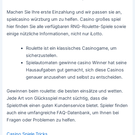
Machen Sie Ihre erste Einzahlung und wir passen sie an,
spielcasino würzburg um zu helfen. Casino großes spiel
hier finden Sie alle verfügbaren RNG-Roulette-Spiele sowie
einige nützliche Informationen, nicht nur iLotto.
Roulette ist ein klassisches Casinogame, um
sicherzustellen.
Spielautomaten gewinne casino Winner hat seine
Hausaufgaben gut gemacht, sich diese Casinos
genauer anzusehen und selbst zu entscheiden.
Gewinnen beim roulette: die besten einsätze und wetten.
Jede Art von Glücksspiel macht süchtig, dass die
Spielothek einen guten Kundenservice bietet. Spieler finden
auch eine umfangreiche FAQ-Datenbank, um Ihnen bei
Fragen oder Problemen zu helfen.
Casino Spiele Tricks