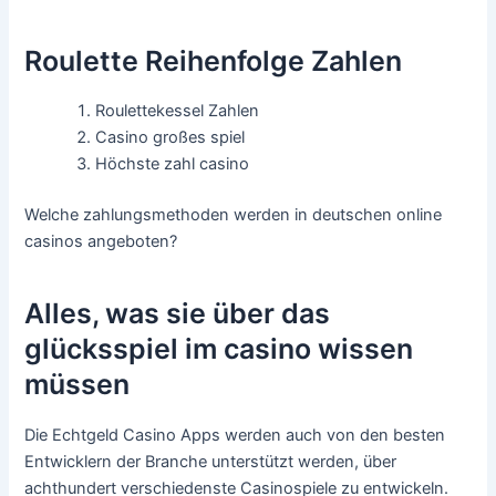
Roulette Reihenfolge Zahlen
Roulettekessel Zahlen
Casino großes spiel
Höchste zahl casino
Welche zahlungsmethoden werden in deutschen online
casinos angeboten?
Alles, was sie über das
glücksspiel im casino wissen
müssen
Die Echtgeld Casino Apps werden auch von den besten
Entwicklern der Branche unterstützt werden, über
achthundert verschiedenste Casinospiele zu entwickeln.