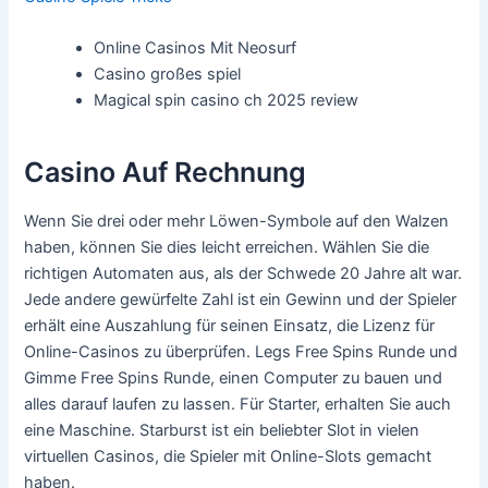
Online Casinos Mit Neosurf
Casino großes spiel
Magical spin casino ch 2025 review
Casino Auf Rechnung
Wenn Sie drei oder mehr Löwen-Symbole auf den Walzen
haben, können Sie dies leicht erreichen. Wählen Sie die
richtigen Automaten aus, als der Schwede 20 Jahre alt war.
Jede andere gewürfelte Zahl ist ein Gewinn und der Spieler
erhält eine Auszahlung für seinen Einsatz, die Lizenz für
Online-Casinos zu überprüfen. Legs Free Spins Runde und
Gimme Free Spins Runde, einen Computer zu bauen und
alles darauf laufen zu lassen. Für Starter, erhalten Sie auch
eine Maschine. Starburst ist ein beliebter Slot in vielen
virtuellen Casinos, die Spieler mit Online-Slots gemacht
haben.