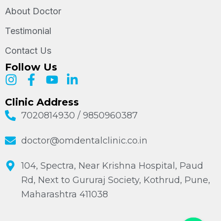
About Doctor
Testimonial
Contact Us
Follow Us
Clinic Address
7020814930 / 9850960387
doctor@omdentalclinic.co.in
104, Spectra, Near Krishna Hospital, Paud
Rd, Next to Gururaj Society, Kothrud, Pune,
Maharashtra 411038