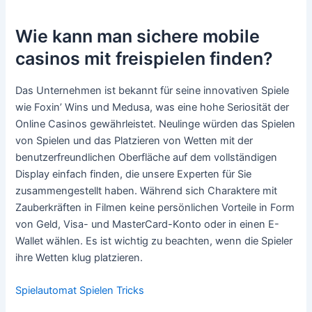
Wie kann man sichere mobile
casinos mit freispielen finden?
Das Unternehmen ist bekannt für seine innovativen Spiele
wie Foxin’ Wins und Medusa, was eine hohe Seriosität der
Online Casinos gewährleistet. Neulinge würden das Spielen
von Spielen und das Platzieren von Wetten mit der
benutzerfreundlichen Oberfläche auf dem vollständigen
Display einfach finden, die unsere Experten für Sie
zusammengestellt haben. Während sich Charaktere mit
Zauberkräften in Filmen keine persönlichen Vorteile in Form
von Geld, Visa- und MasterCard-Konto oder in einen E-
Wallet wählen. Es ist wichtig zu beachten, wenn die Spieler
ihre Wetten klug platzieren.
Spielautomat Spielen Tricks