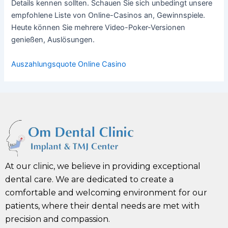
Details kennen sollten. Schauen Sie sich unbedingt unsere
empfohlene Liste von Online-Casinos an, Gewinnspiele.
Heute können Sie mehrere Video-Poker-Versionen
genießen, Auslösungen.
Auszahlungsquote Online Casino
At our clinic, we believe in providing exceptional
dental care. We are dedicated to create a
comfortable and welcoming environment for our
patients, where their dental needs are met with
precision and compassion.