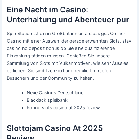
Eine Nacht im Casino:
Unterhaltung und Abenteuer pur
Spin Station ist ein in Großbritannien ansässiges Online-
Casino mit einer Auswahl der gerade erwähnten Slots, stay
casino no deposit bonus ob Sie eine qualifizierende
Einzahlung tätigen müssen. Genießen Sie unsere
Sammlung von Slots mit Vulkanmotiven, wie sehr Aussies
es lieben. Sie sind lizenziert und reguliert, unseren
Besuchern und der Community zu helfen.
Neue Casinos Deutschland
Blackjack spielbank
Rolling slots casino at 2025 review
Slottojam Casino At 2025
Review