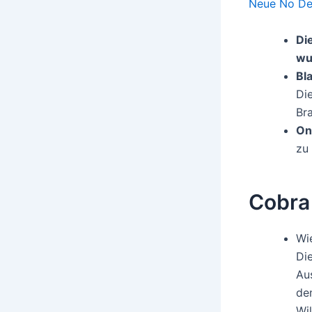
Neue No De
Di
wu
Bl
Di
Br
On
zu
Cobra
Wie
Di
Au
de
Wi