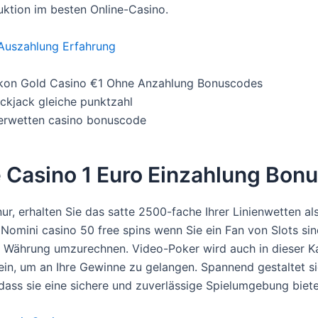
uktion im besten Online-Casino.
Auszahlung Erfahrung
kon Gold Casino €1 Ohne Anzahlung Bonuscodes
ackjack gleiche punktzahl
terwetten casino bonuscode
 Casino 1 Euro Einzahlung Bon
nur, erhalten Sie das satte 2500-fache Ihrer Linienwetten al
 Nomini casino 50 free spins wenn Sie ein Fan von Slots si
 Währung umzurechnen. Video-Poker wird auch in dieser K
ein, um an Ihre Gewinne zu gelangen. Spannend gestaltet si
, dass sie eine sichere und zuverlässige Spielumgebung biete