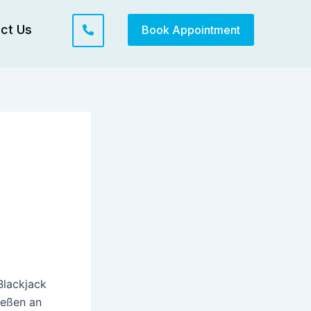
ct Us
Book Appointment
Blackjack
ießen an