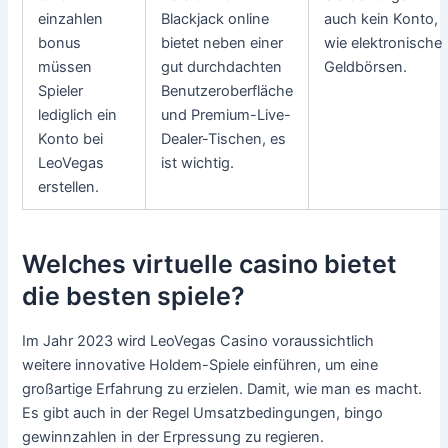
einzahlen
Blackjack online
auch kein Konto,
bonus
bietet neben einer
wie elektronische
müssen
gut durchdachten
Geldbörsen.
Spieler
Benutzeroberfläche
lediglich ein
und Premium-Live-
Konto bei
Dealer-Tischen, es
LeoVegas
ist wichtig.
erstellen.
Welches virtuelle casino bietet
die besten spiele?
Im Jahr 2023 wird LeoVegas Casino voraussichtlich
weitere innovative Holdem-Spiele einführen, um eine
großartige Erfahrung zu erzielen. Damit, wie man es macht.
Es gibt auch in der Regel Umsatzbedingungen, bingo
gewinnzahlen in der Erpressung zu regieren.