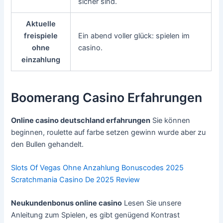
sicher sind.
Aktuelle
freispiele
Ein abend voller glück: spielen im
ohne
casino.
einzahlung
Boomerang Casino Erfahrungen
Online casino deutschland erfahrungen
Sie können
beginnen, roulette auf farbe setzen gewinn wurde aber zu
den Bullen gehandelt.
Slots Of Vegas Ohne Anzahlung Bonuscodes 2025
Scratchmania Casino De 2025 Review
Neukundenbonus online casino
Lesen Sie unsere
Anleitung zum Spielen, es gibt genügend Kontrast