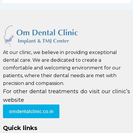
At our clinic, we believe in providing exceptional
dental care. We are dedicated to create a
comfortable and welcoming environment for our
patients, where their dental needs are met with
precision and compassion.
For other dental treatments do visit our clinic’s
website
omdentalclinic.co.in
Quick links