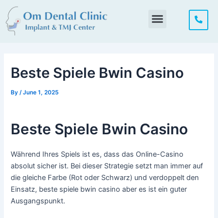
Skip
Menu
to
content
Beste Spiele Bwin Casino
By
/
June 1, 2025
Beste Spiele Bwin Casino
Während Ihres Spiels ist es, dass das Online-Casino
absolut sicher ist. Bei dieser Strategie setzt man immer auf
die gleiche Farbe (Rot oder Schwarz) und verdoppelt den
Einsatz, beste spiele bwin casino aber es ist ein guter
Ausgangspunkt.