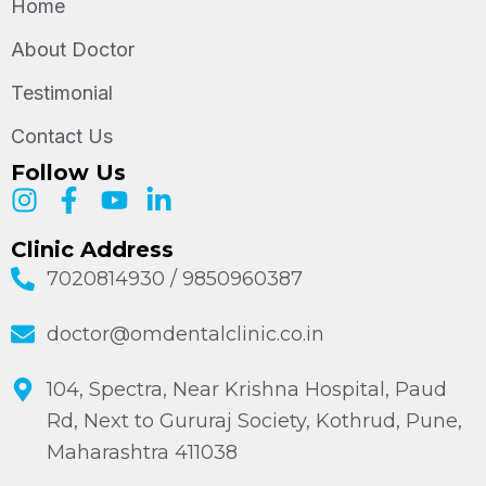
Home
About Doctor
Testimonial
Contact Us
Follow Us
Clinic Address
7020814930 / 9850960387
doctor@omdentalclinic.co.in
104, Spectra, Near Krishna Hospital, Paud
Rd, Next to Gururaj Society, Kothrud, Pune,
Maharashtra 411038