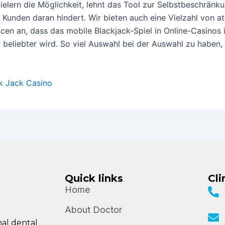
ielern die Möglichkeit, lehnt das Tool zur Selbstbeschränku
 Kunden daran hindert. Wir bieten auch eine Vielzahl von at
en an, dass das mobile Blackjack-Spiel in Online-Casinos 
beliebter wird. So viel Auswahl bei der Auswahl zu haben, 
k Jack Casino
Quick links
Cli
Home
About Doctor
nal dental