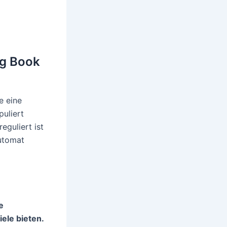
ng Book
e eine
puliert
eguliert ist
automat
e
ele bieten.