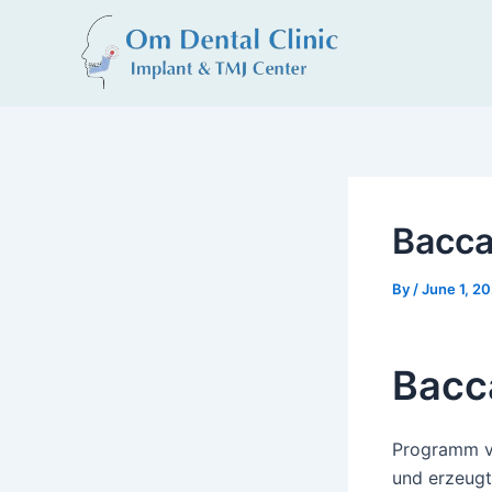
Skip
to
content
Bacca
By
/
June 1, 2
Bacc
Programm vo
und erzeugt 