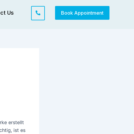
ct Us
Book Appointment
ke erstellt
htig, ist es