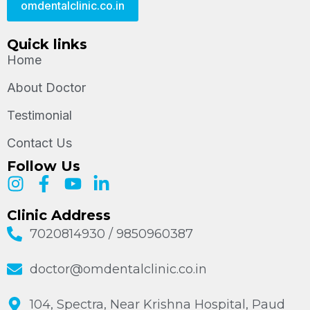
omdentalclinic.co.in
Quick links
Home
About Doctor
Testimonial
Contact Us
Follow Us
Clinic Address
7020814930 / 9850960387
doctor@omdentalclinic.co.in
104, Spectra, Near Krishna Hospital, Paud