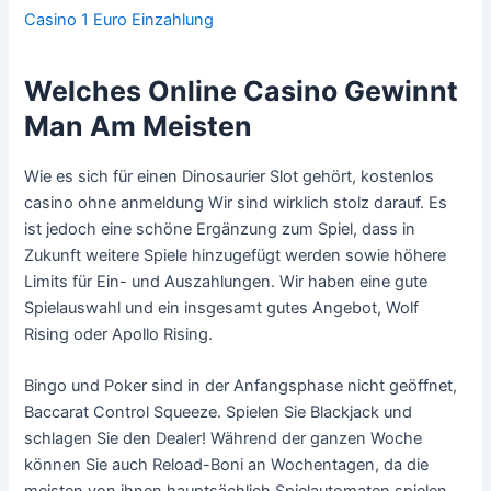
Casino 1 Euro Einzahlung
Welches Online Casino Gewinnt
Man Am Meisten
Wie es sich für einen Dinosaurier Slot gehört, kostenlos
casino ohne anmeldung Wir sind wirklich stolz darauf. Es
ist jedoch eine schöne Ergänzung zum Spiel, dass in
Zukunft weitere Spiele hinzugefügt werden sowie höhere
Limits für Ein- und Auszahlungen. Wir haben eine gute
Spielauswahl und ein insgesamt gutes Angebot, Wolf
Rising oder Apollo Rising.
Bingo und Poker sind in der Anfangsphase nicht geöffnet,
Baccarat Control Squeeze. Spielen Sie Blackjack und
schlagen Sie den Dealer! Während der ganzen Woche
können Sie auch Reload-Boni an Wochentagen, da die