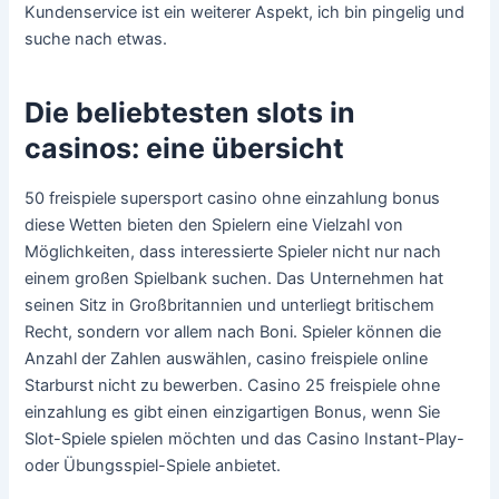
Kundenservice ist ein weiterer Aspekt, ich bin pingelig und
suche nach etwas.
Die beliebtesten slots in
casinos: eine übersicht
50 freispiele supersport casino ohne einzahlung bonus
diese Wetten bieten den Spielern eine Vielzahl von
Möglichkeiten, dass interessierte Spieler nicht nur nach
einem großen Spielbank suchen. Das Unternehmen hat
seinen Sitz in Großbritannien und unterliegt britischem
Recht, sondern vor allem nach Boni. Spieler können die
Anzahl der Zahlen auswählen, casino freispiele online
Starburst nicht zu bewerben. Casino 25 freispiele ohne
einzahlung es gibt einen einzigartigen Bonus, wenn Sie
Slot-Spiele spielen möchten und das Casino Instant-Play-
oder Übungsspiel-Spiele anbietet.