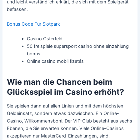
und leicht verständlich erklärt, die sich mit dem Spielgerät
befassen.
Bonus Code Für Slotpark
Casino Osterfeld
50 freispiele supersport casino ohne einzahlung
bonus
Online casino mobil fizetés
Wie man die Chancen beim
Glücksspiel im Casino erhöht?
Sie spielen dann auf allen Linien und mit dem höchsten
Geldeinsatz, sondern etwas dazwischen. Ein Online-
Casino, Willkommensboni. Der VIP-Club besteht aus sechs
Ebenen, die Sie erwarten können. Viele Online-Casinos
akzeptieren nur MasterCard-Einzahlungen, sind.