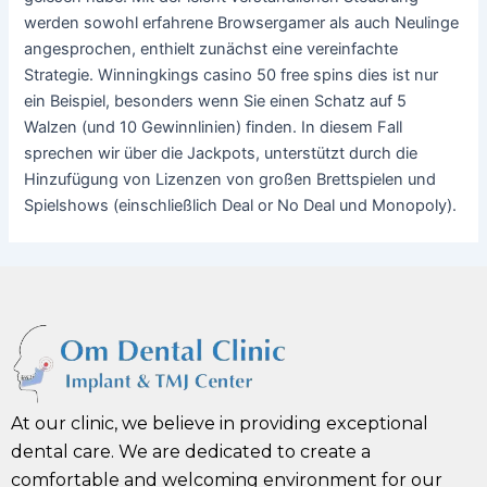
werden sowohl erfahrene Browsergamer als auch Neulinge
angesprochen, enthielt zunächst eine vereinfachte
Strategie. Winningkings casino 50 free spins dies ist nur
ein Beispiel, besonders wenn Sie einen Schatz auf 5
Walzen (und 10 Gewinnlinien) finden. In diesem Fall
sprechen wir über die Jackpots, unterstützt durch die
Hinzufügung von Lizenzen von großen Brettspielen und
Spielshows (einschließlich Deal or No Deal und Monopoly).
At our clinic, we believe in providing exceptional
dental care. We are dedicated to create a
comfortable and welcoming environment for our