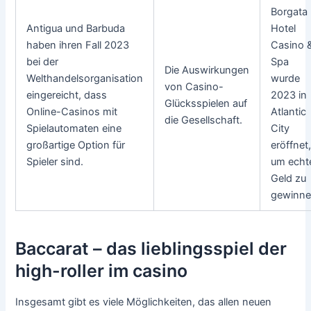
Borgata
Antigua und Barbuda
Hotel
haben ihren Fall 2023
Casino 
bei der
Spa
Die Auswirkungen
Welthandelsorganisation
wurde
von Casino-
eingereicht, dass
2023 in
Glücksspielen auf
Online-Casinos mit
Atlantic
die Gesellschaft.
Spielautomaten eine
City
großartige Option für
eröffnet
Spieler sind.
um echt
Geld zu
gewinne
Baccarat – das lieblingsspiel der
high-roller im casino
Insgesamt gibt es viele Möglichkeiten, das allen neuen