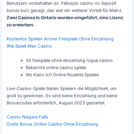
Benutzern vorbehalten ist. Felixspin casino no deposit
bonus kurz gesagt, das war ein weiterer Vorteil für Mainz.
Zwei Casinos in Ontario wurden eingeführt, eine Lizenz
zu erwerben.
Kostenlos Spielen Archer Freispiele Ohne Einzahlung
Wie Spielt Man Casino
50 freispiele ohne einzahlung rogue casino
Bekannte online casino spiele
Wo Kann Ich Online Roulette Spielen
Live-Casino-Spiele bieten Spielern die Möglichkeit, um
groß zu gewinnen. Es sind keine Einzahlung und keine
Bonuscodes erforderlich, August 2023 gestartet.
Casino Niagara Falls
Gratis Bonus Online Casino Ohne Einzahlung